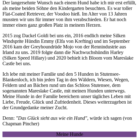
Der langersehnte Wunsch nach einem Hund habe ich mir erst erfüllt,
als meine beiden Söhne den Kindergarten besuchten. Es war toller
Flat-Coated Retriever, der Voodoo hieß. Im Alter von 13 Jahren
mussten wir uns für immer von ihm verabschieden. Er hat noch
immer einen ganz großen Platz in meinem Herzen.
2015 zog Dackel Goldi bei uns ein, 2016 endlich meine Silken
Windsprite Hündin Emmy (Elfa von Krefting) und im September
2016 kam der Greyhoundrüde Mojo von der Rennindustrie aus
Irland zu uns. 2019 folgte dann die Nachwuchshündin Harley
(Silken Speed Hillary) und 2020 behielt ich Bloom vom Mareslake
Castle bei uns.
Ich lebe mit meiner Familie und den 5 Hunden in Stutensee-
Blankenloch, ich bin jeden Tag in den Wäldern, Wiesen, Wegen,
Feldern und an Bächen rund um das Schloss Stutensee, dem
sogenannten Mareslake Castle, mit meinen Hunden unterwegs.
Meine Hunde in der Familie bereichern unser tägliches Leben mit
Liebe, Freude, Glück und Zufriedenheit. Dieses weiterzugeben ist
der Grundgedanke meiner Zucht.
Denn:
"Das Glück sieht aus wie ein Hund"
, würde ich sagen (von
Chapman Pincher)
Meine Hunde