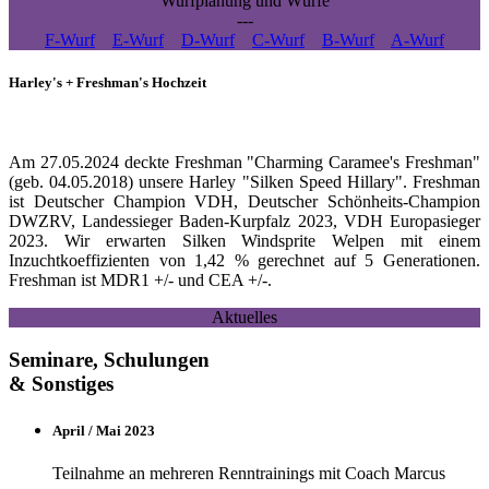
Wurfplanung und Würfe
---
F-Wurf
E-Wurf
D-Wurf
C-Wurf
B-Wurf
A-Wurf
Harley's + Freshman's Hochzeit
Am 27.05.2024 deckte Freshman "Charming Caramee's Freshman"
(geb. 04.05.2018) unsere Harley "Silken Speed Hillary". Freshman
ist Deutscher Champion VDH, Deutscher Schönheits-Champion
DWZRV, Landessieger Baden-Kurpfalz 2023, VDH Europasieger
2023. Wir erwarten Silken Windsprite Welpen mit einem
Inzuchtkoeffizienten von 1,42 % gerechnet auf 5 Generationen.
Freshman ist MDR1 +/- und CEA +/-.
Aktuelles
Seminare, Schulungen
& Sonstiges
April / Mai 2023
Teilnahme an mehreren Renntrainings mit Coach Marcus