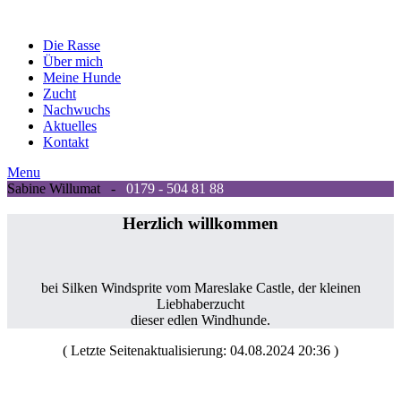
Die Rasse
Über mich
Meine Hunde
Zucht
Nachwuchs
Aktuelles
Kontakt
Menu
Sabine Willumat -
0179 - 504 81 88
Herzlich willkommen
bei Silken Windsprite vom Mareslake Castle, der kleinen
Liebhaberzucht
dieser edlen Windhunde.
( Letzte Seitenaktualisierung:
04.08.2024 20:36
)