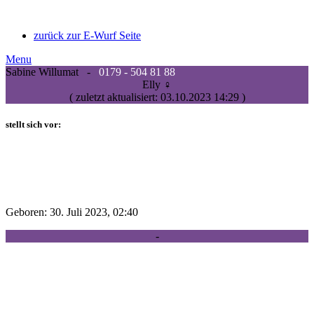
zurück zur E-Wurf Seite
Menu
Sabine Willumat -
0179 - 504 81 88
Elly ♀
( zuletzt aktualisiert:
03.10.2023 14:29
)
stellt sich vor:
Geboren: 30. Juli 2023, 02:40
-