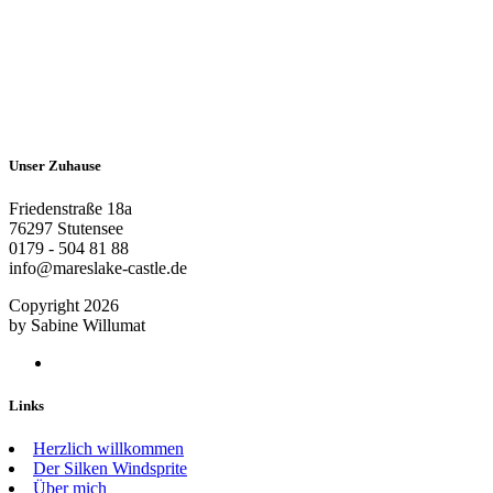
Unser Zuhause
Friedenstraße 18a
76297 Stutensee
0179 - 504 81 88
info@mareslake-castle.de
Copyright
2026
by Sabine Willumat
Links
Herzlich willkommen
Der Silken Windsprite
Über mich